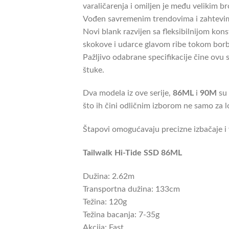
varaličarenja i omiljen je među velikim b
Vođen savremenim trendovima i zahtevim
Novi blank razvijen sa fleksibilnijom k
skokove i udarce glavom ribe tokom borbe
Pažljivo odabrane specifikacije čine ovu
štuke.
Dva modela iz ove serije,
86ML
i
90M
su 
što ih čini odličnim izborom ne samo za lo
Štapovi omogućavaju precizne izbačaje i 
Tailwalk Hi-Tide SSD 86ML
Dužina: 2.62m
Transportna dužina: 133cm
Težina: 120g
Težina bacanja: 7-35g
Akcija: Fast