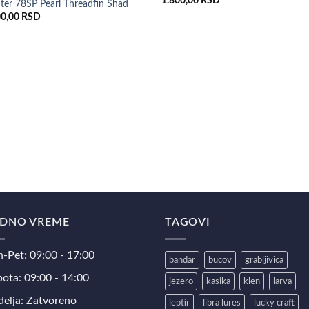
1.800,00
RSD
ter 78SP Pearl Threadfin Shad
00,00
RSD
DNO VREME
TAGOVI
-Pet: 09:00 - 17:00
bandar
bucov
grabljivica
ota: 09:00 - 14:00
jezero
kasika
klen
larva
elja: Zatvoreno
leptir
libra lures
lucky craft