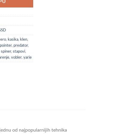
PU
 SSD
zero
,
kasika
,
klen
,
pointer
,
predator
,
,
spiner
,
stapovi
,
arenje
,
vobler
,
yarie
 jednu od najpopularnijih tehnika