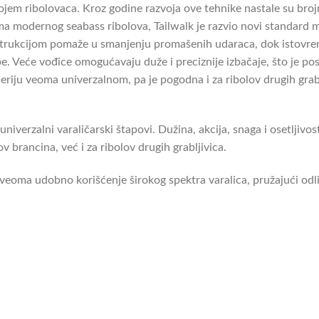
rojem ribolovaca. Kroz godine razvoja ove tehnike nastale su broj
a modernog seabass ribolova, Tailwalk je razvio novi standard
onstrukcijom pomaže u smanjenju promašenih udaraca, dok istovr
. Veće vođice omogućavaju duže i preciznije izbačaje, što je pos
 seriju veoma univerzalnom, pa je pogodna i za ribolov drugih gra
univerzalni varaličarski štapovi. Dužina, akcija, snaga i osetljivo
v brancina, već i za ribolov drugih grabljivica.
veoma udobno korišćenje širokog spektra varalica, pružajući odli