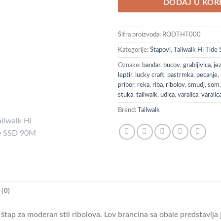
DODAJ U KOR
Šifra proizvoda:
RODTHT000
Kategorije:
Štapovi
,
Tailwalk Hi Tide
Oznake:
bandar
,
bucov
,
grabljivica
,
je
leptir
,
lucky craft
,
pastrmka
,
pecanje
,
pribor
,
reka
,
riba
,
ribolov
,
smudj
,
som
stuka
,
tailwalk
,
udica
,
varalica
,
varalic
Brend:
Tailwalk
(0)
štap za moderan stil ribolova. Lov brancina sa obale predstavlja