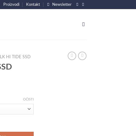
Proizvodi
Kontakt
Newsletter
LK HI TIDE SSD
 SSD
on
OČISTI
00,00 RSD
00,00 RSD