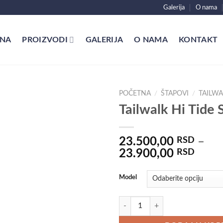
Galerija
O nama
NA
PROIZVODI
GALERIJA
O NAMA
KONTAKT
POČETNA
/
ŠTAPOVI
/
TAILWA
Tailwalk Hi Tide
23.500,00
RSD
–
Rasp
23.900,00
RSD
cena:
od
Model
23.5
do
Tailwalk Hi Tide SSD količina
23.9