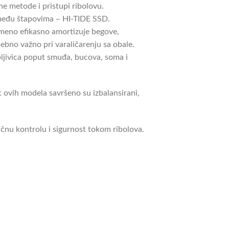
ne metode i pristupi ribolovu.
 među štapovima – HI-TIDE SSD.
emeno efikasno amortizuje begove,
ebno važno pri varaličarenju sa obale.
bljivica poput smuđa, bucova, soma i
st ovih modela savršeno su izbalansirani,
čnu kontrolu i sigurnost tokom ribolova.