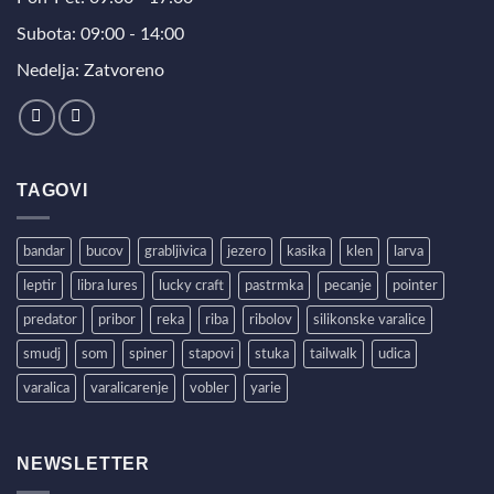
Subota: 09:00 - 14:00
Nedelja: Zatvoreno
TAGOVI
bandar
bucov
grabljivica
jezero
kasika
klen
larva
leptir
libra lures
lucky craft
pastrmka
pecanje
pointer
predator
pribor
reka
riba
ribolov
silikonske varalice
smudj
som
spiner
stapovi
stuka
tailwalk
udica
varalica
varalicarenje
vobler
yarie
NEWSLETTER