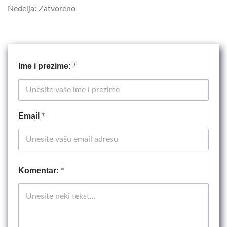
Nedelja: Zatvoreno
E
Ime i prezime:
*
m
a
i
l
p
Email
r
*
e
z
i
m
e
Komentar:
*
:
K
o
m
e
n