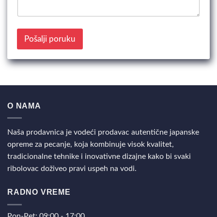
t
a
r
:
Pošalji poruku
O NAMA
Naša prodavnica je vodeći prodavac autentične japanske
opreme za pecanje, koja kombinuje visok kvalitet,
tradicionalne tehnike i inovativne dizajne kako bi svaki
ribolovac doživeo pravi uspeh na vodi.
RADNO VREME
Pon-Pet: 09:00 - 17:00