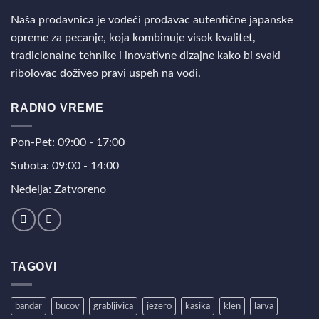
Naša prodavnica je vodeći prodavac autentične japanske
opreme za pecanje, koja kombinuje visok kvalitet,
tradicionalne tehnike i inovativne dizajne kako bi svaki
ribolovac doživeo pravi uspeh na vodi.
RADNO VREME
Pon-Pet: 09:00 - 17:00
Subota: 09:00 - 14:00
Nedelja: Zatvoreno
TAGOVI
bandar
bucov
grabljivica
jezero
kasika
klen
larva