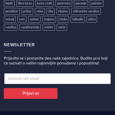
leptir
libra lures
lucky craft
pastrmka
pecanje
pointer
predator
pribor
reka
riba
ribolov
silikonske varalice
smudj
som
spiner
stapovi
stuka
tailwalk
udica
varalica
varalicarenje
vobler
yarie
NEWSLETTER
Prijavite se i postanite deo naše zajednice. Budite prvi koji
će saznati o našim najnovijim ponudama i popustima!
E
E
m
m
a
a
i
i
l
Prijavi se
l
*