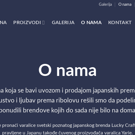
Galerija
O nama
NA
PROIZVODI
GALERIJA
O NAMA
KONTAKT
O nama
rma koja se bavi uvozom i prodajom japanskih pre
tvo i ljubav prema ribolovu rešili smo da podel
ponudili brendove kojih do sada nije bilo na doma
ronaći varalice svetski poznatog japanskog brenda Lucky Craft k
pravljene u Japanu takođe čuvenog proizvođača varalica Yarie.