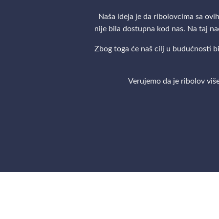
Naša ideja je da ribolovcima sa ov
nije bila dostupna kod nas. Na taj 
Zbog toga će naš cilj u budućnosti b
Verujemo da je ribolov viš