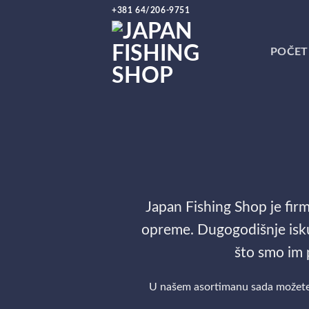
Preskoči
+381 64/206-9751
na
sadržaj
POČET
Japan Fishing Shop je fi
opreme. Dugogodišnje iskus
što smo im 
U našem asortimanu sada možete p