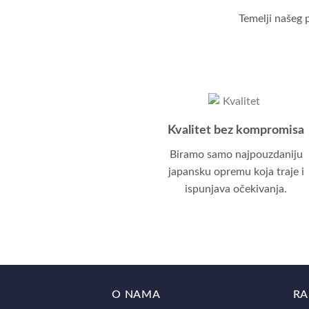
Temelji našeg 
Kvalitet bez kompromisa
Biramo samo najpouzdaniju
japansku opremu koja traje i
ispunjava očekivanja.
O NAMA
RA