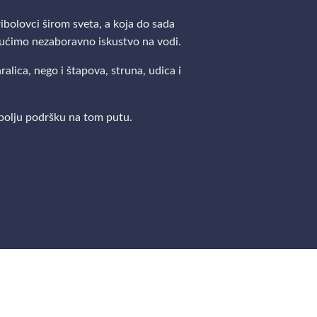
bolovci širom sveta, a koja do sada
gućimo nezaboravno iskustvo na vodi.
lica, nego i štapova, struna, udica i
jbolju podršku na tom putu.