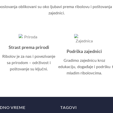
poslovanja oblikovani su oko ljubavi prema ribolovu i poštovanja 
zajednici.
Strast prema prirodi
Podrška zajednici
Ribolov je za nas i povezivanje
Gradimo zajednicu kroz
sa prirodom – održivost i
edukaciju, događaje i podršku
poštovanje su ključni.
mladim ribolovcima.
DNO VREME
TAGOVI