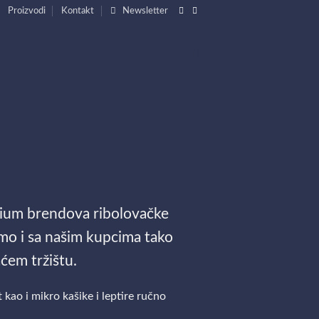
Proizvodi
Kontakt
Newsletter
mium brendova ribolovačke
imo i sa našim kupcima tako
ćem tržištu.
ao i mikro kašike i leptire ručno