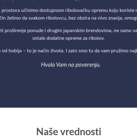
ih prostora učinimo dostupnom ribolovačku opremu koju koriste ri
način želimo da svakom ribolovcu, bez obzira na nivo znanja, omo
iti proširenje ponude i drugim japanskim brendovima, ne samo vara
ostale dodatne opreme za ribolov.
e od hobija – to je način života. I zato smo tu da vam pružimo na
Hvala Vam na poverenju.
Naše vrednosti