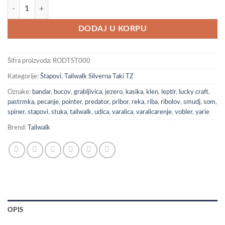
Tailwalk Silverna Taki TZ količina
DODAJ U KORPU
Šifra proizvoda:
RODTST000
Kategorije:
Štapovi
,
Tailwalk Silverna Taki TZ
Oznake:
bandar
,
bucov
,
grabljivica
,
jezero
,
kasika
,
klen
,
leptir
,
lucky craft
,
pastrmka
,
pecanje
,
pointer
,
predator
,
pribor
,
reka
,
riba
,
ribolov
,
smudj
,
som
,
spiner
,
stapovi
,
stuka
,
tailwalk
,
udica
,
varalica
,
varalicarenje
,
vobler
,
yarie
Brend:
Tailwalk
OPIS