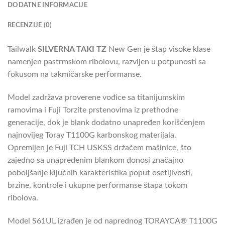
DODATNE INFORMACIJE
RECENZIJE (0)
Tailwalk
SILVERNA TAKI TZ
New Gen je štap visoke klase
namenjen pastrmskom ribolovu, razvijen u potpunosti sa
fokusom na takmičarske performanse.
Model zadržava proverene vođice sa titanijumskim
ramovima i Fuji Torzite prstenovima iz prethodne
generacije, dok je blank dodatno unapređen korišćenjem
najnovijeg Toray T1100G karbonskog materijala.
Opremljen je Fuji TCH USKSS držačem mašinice, što
zajedno sa unapređenim blankom donosi značajno
poboljšanje ključnih karakteristika poput osetljivosti,
brzine, kontrole i ukupne performanse štapa tokom
ribolova.
Model S61UL izrađen je od naprednog TORAYCA® T1100G