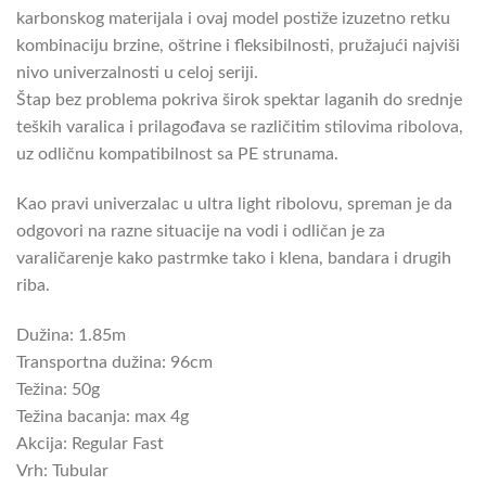
karbonskog materijala i ovaj model postiže izuzetno retku
kombinaciju brzine, oštrine i fleksibilnosti, pružajući najviši
nivo univerzalnosti u celoj seriji.
Štap bez problema pokriva širok spektar laganih do srednje
teških varalica i prilagođava se različitim stilovima ribolova,
uz odličnu kompatibilnost sa PE strunama.
Kao pravi univerzalac u ultra light ribolovu, spreman je da
odgovori na razne situacije na vodi i odličan je za
varaličarenje kako pastrmke tako i klena, bandara i drugih
riba.
Dužina: 1.85m
Transportna dužina: 96cm
Težina: 50g
Težina bacanja: max 4g
Akcija: Regular Fast
Vrh: Tubular