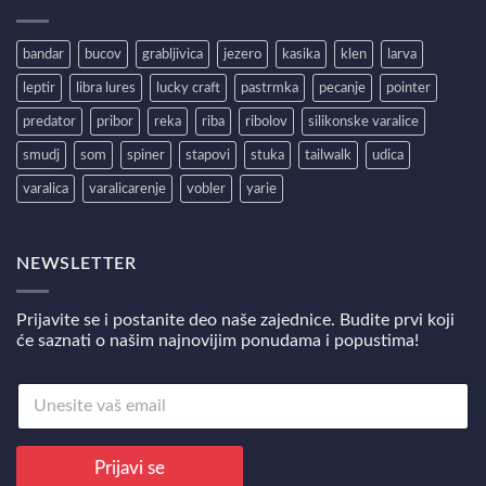
bandar
bucov
grabljivica
jezero
kasika
klen
larva
leptir
libra lures
lucky craft
pastrmka
pecanje
pointer
predator
pribor
reka
riba
ribolov
silikonske varalice
smudj
som
spiner
stapovi
stuka
tailwalk
udica
varalica
varalicarenje
vobler
yarie
NEWSLETTER
Prijavite se i postanite deo naše zajednice. Budite prvi koji
će saznati o našim najnovijim ponudama i popustima!
E
E
m
m
a
a
i
i
l
Prijavi se
l