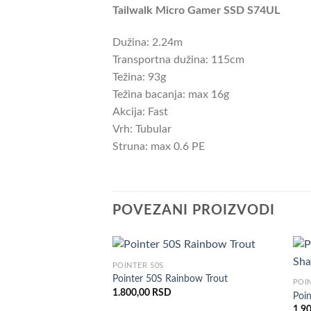
Tailwalk Micro Gamer SSD S74UL
Dužina: 2.24m
Transportna dužina: 115cm
Težina: 93g
Težina bacanja: max 16g
Akcija: Fast
Vrh: Tubular
Struna: max 0.6 PE
POVEZANI PROIZVODI
POINTER 50S
Pointer 50S Rainbow Trout
POI
1.800,00
RSD
Poin
1.9