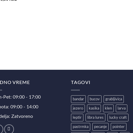
DNO VREME
TAGOVI
-Pet: 09:00 - 17:00
bandar
bucov
grabljivica
ota: 09:00 - 14:00
jezero
kasika
klen
larva
elja: Zatvoreno
leptir
libra lures
lucky craft
pastrmka
pecanje
pointer