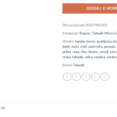
DODAJ U KOR
Šifra proizvoda:
RODTMG000
Kategorije:
Štapovi
,
Tailwalk Micro 
Oznake:
bandar
,
bucov
,
grabljivica
,
je
leptir
,
lucky craft
,
pastrmka
,
pecanje
,
pribor
,
reka
,
riba
,
ribolov
,
smudj
,
som
stuka
,
tailwalk
,
udica
,
varalica
,
varalic
Brend:
Tailwalk
(0)