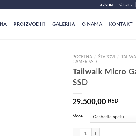
Galerija
O nama
NA
PROIZVODI
GALERIJA
O NAMA
KONTAKT
POČETNA
/
ŠTAPOVI
/
TAILW
GAMER SSD
Tailwalk Micro 
SSD
29.500,00
RSD
Model
Tailwalk Micro Gamer SSD količin