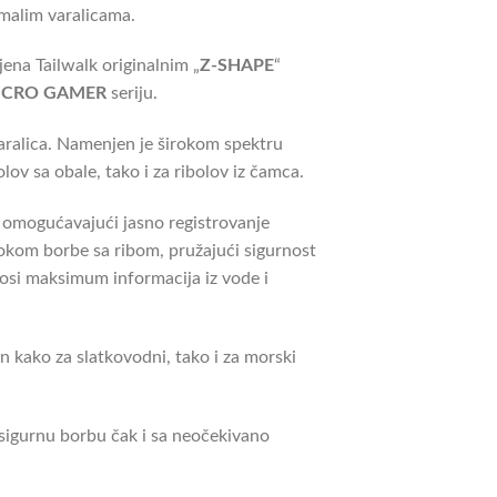
malim varalicama.
jena Tailwalk originalnim „
Z-SHAPE
“
ICRO GAMER
seriju.
 varalica. Namenjen je širokom spektru
lov sa obale, tako i za ribolov iz čamca.
t, omogućavajući jasno registrovanje
tokom borbe sa ribom, pružajući sigurnost
nosi maksimum informacija iz vode i
an kako za slatkovodni, tako i za morski
sigurnu borbu čak i sa neočekivano