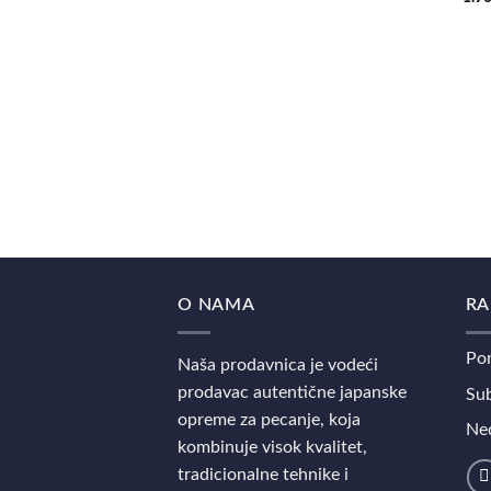
O NAMA
RA
Pon
Naša prodavnica je vodeći
prodavac autentične japanske
Sub
opreme za pecanje, koja
Ned
kombinuje visok kvalitet,
tradicionalne tehnike i