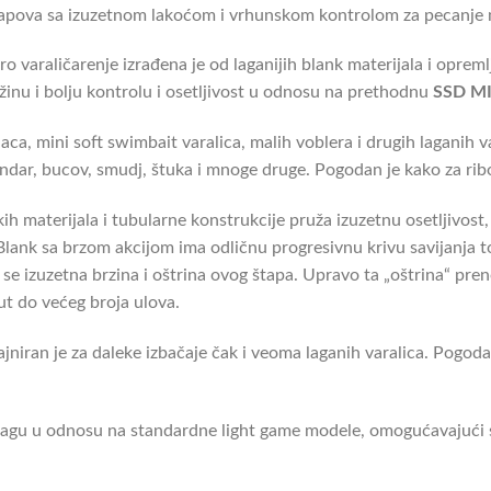
štapova sa izuzetnom lakoćom i vrhunskom kontrolom za pecanje 
o varaličarenje izrađena je od laganijih blank materijala i opreml
žinu i bolju kontrolu i osetljivost u odnosu na prethodnu
SSD M
onaca, mini soft swimbait varalica, malih voblera i drugih laganih
bandar, bucov, smudj, štuka i mnoge druge. Pogodan je kako za ribo
ih materijala i tubularne konstrukcije pruža izuzetnu osetljivos
. Blank sa brzom akcijom ima odličnu progresivnu krivu savijanja 
se izuzetna brzina i oštrina ovog štapa. Upravo ta „oštrina“ pre
t do većeg broja ulova.
izajniran je za daleke izbačaje čak i veoma laganih varalica. Pogod
nagu u odnosu na standardne light game modele, omogućavajući 