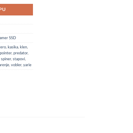
PU
Gamer SSD
zero
,
kasika
,
klen
,
pointer
,
predator
,
,
spiner
,
stapovi
,
arenje
,
vobler
,
yarie