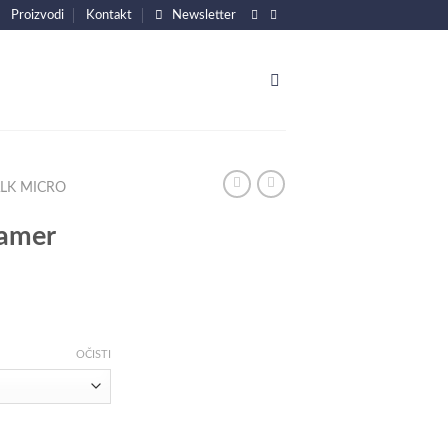
Proizvodi
Kontakt
Newsletter
ALK MICRO
Gamer
OČISTI
a