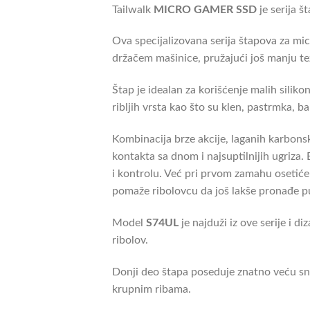
Tailwalk
MICRO GAMER SSD
je serija 
Ova specijalizovana serija štapova za micr
držačem mašinice, pružajući još manju te
Štap je idealan za korišćenje malih silik
ribljih vrsta kao što su klen, pastrmka, 
Kombinacija brze akcije, laganih karbonsk
kontakta sa dnom i najsuptilnijih ugriza
i kontrolu. Već pri prvom zamahu osetiće 
pomaže ribolovcu da još lakše pronađe pu
Model
S74UL
je najduži iz ove serije i d
ribolov.
Donji deo štapa poseduje znatno veću s
krupnim ribama.