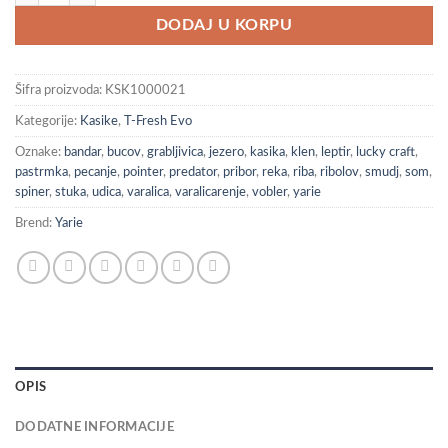
DODAJ U KORPU
Šifra proizvoda:
KSK1000021
Kategorije:
Kasike
,
T-Fresh Evo
Oznake:
bandar
,
bucov
,
grabljivica
,
jezero
,
kasika
,
klen
,
leptir
,
lucky craft
,
pastrmka
,
pecanje
,
pointer
,
predator
,
pribor
,
reka
,
riba
,
ribolov
,
smudj
,
som
,
spiner
,
stuka
,
udica
,
varalica
,
varalicarenje
,
vobler
,
yarie
Brend:
Yarie
OPIS
DODATNE INFORMACIJE