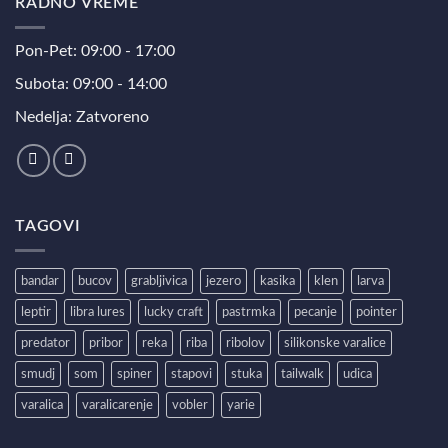
RADNO VREME
Pon-Pet: 09:00 - 17:00
Subota: 09:00 - 14:00
Nedelja: Zatvoreno
TAGOVI
bandar
bucov
grabljivica
jezero
kasika
klen
larva
leptir
libra lures
lucky craft
pastrmka
pecanje
pointer
predator
pribor
reka
riba
ribolov
silikonske varalice
smudj
som
spiner
stapovi
stuka
tailwalk
udica
varalica
varalicarenje
vobler
yarie