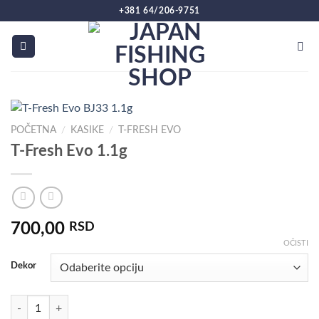
Preskoči
+381 64/206-9751
na
sadržaj
POČETNA
/
KASIKE
/
T-FRESH EVO
T-Fresh Evo 1.1g
700,00
RSD
OČISTI
Dekor
T-Fresh Evo 1.1g količina