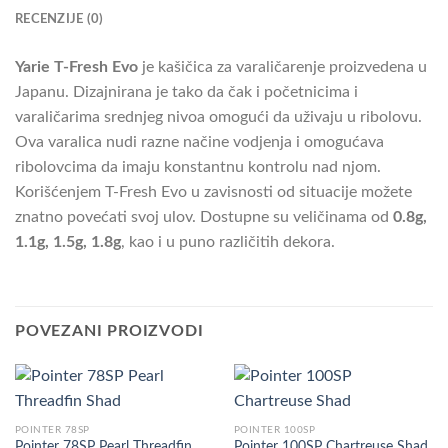
RECENZIJE (0)
Yarie T-Fresh Evo
je kašičica za varaličarenje proizvedena u
Japanu. Dizajnirana je tako da čak i početnicima i
varaličarima srednjeg nivoa omogući da uživaju u ribolovu.
Ova varalica nudi razne načine vodjenja i omogućava
ribolovcima da imaju konstantnu kontrolu nad njom.
Korišćenjem T-Fresh Evo u zavisnosti od situacije možete
znatno povećati svoj ulov. Dostupne su veličinama od
0.8g,
1.1g, 1.5g, 1.8g
, kao i u puno različitih dekora.
POVEZANI PROIZVODI
POINTER 78SP
POINTER 100SP
Pointer 78SP Pearl Threadfin
Pointer 100SP Chartreuse Shad