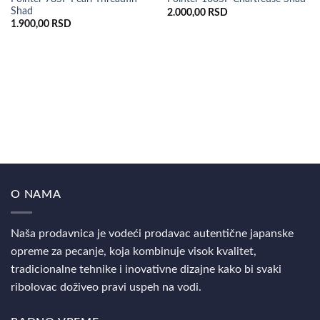
Shad
2.000,00
RSD
1.900,00
RSD
O NAMA
Naša prodavnica je vodeći prodavac autentične japanske
opreme za pecanje, koja kombinuje visok kvalitet,
tradicionalne tehnike i inovativne dizajne kako bi svaki
ribolovac doživeo pravi uspeh na vodi.