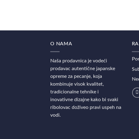
O NAMA
RA
Pon
Naša prodavnica je vodeći
prodavac autentične japanske
Sub
opreme za pecanje, koja
Ned
kombinuje visok kvalitet,
tradicionalne tehnike i
inovativne dizajne kako bi svaki
ribolovac doživeo pravi uspeh na
vodi.