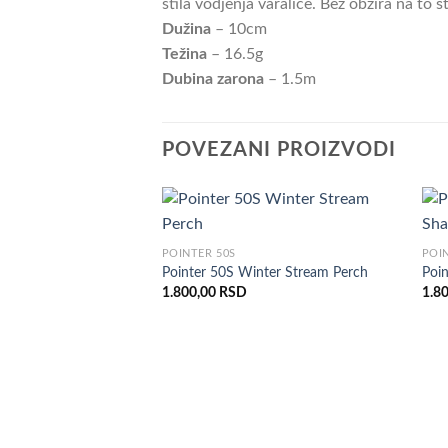
stila vodjenja varalice. Bez obzira na to š
Dužina
– 10cm
Težina
– 16.5g
Dubina zarona
– 1.5m
POVEZANI PROIZVODI
POINTER 50S
POI
Pointer 50S Winter Stream Perch
Poi
1.800,00
RSD
1.8