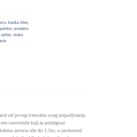
zero
,
kasika
,
klen
,
pointer
,
predator
,
,
spiner
,
stuka
,
arie
dard od prvog trenutka svog pojavljivanja
rom ravnoteže koji je postignut
bina zarona ide do 1.5m, u zavisnosti