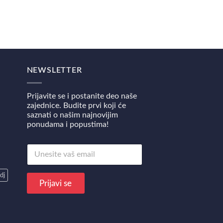
Pointer 65SP Aurora B
1.800,00
RSD
NEWSLETTER
Prijavite se i postanite deo naše
zajednice. Budite prvi koji će
saznati o našim najnovijim
ponudama i popustima!
E
E
m
m
a
a
i
dj
i
l
Prijavi se
l
*