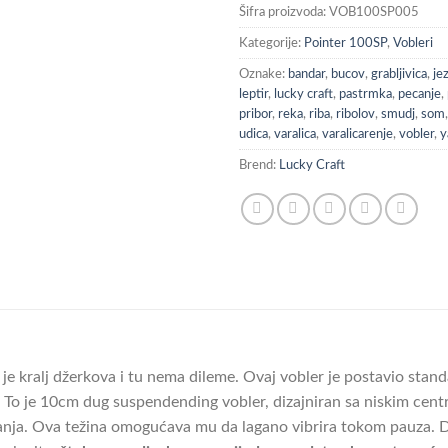
Šifra proizvoda:
VOB100SP005
Kategorije:
Pointer 100SP
,
Vobleri
Oznake:
bandar
,
bucov
,
grabljivica
,
je
leptir
,
lucky craft
,
pastrmka
,
pecanje
,
pribor
,
reka
,
riba
,
ribolov
,
smudj
,
som
udica
,
varalica
,
varalicarenje
,
vobler
,
y
Brend:
Lucky Craft
je kralj džerkova i tu nema dileme. Ovaj vobler je postavio stan
. To je 10cm dug suspendending vobler, dizajniran sa niskim cent
ja. Ova težina omogućava mu da lagano vibrira tokom pauza. Du