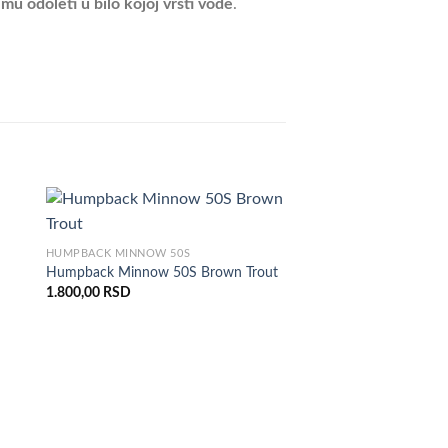
mu odoleti u bilo kojoj vrsti vode
.
HUMPBACK MINNOW 50S
Humpback Minnow 50S Brown Trout
1.800,00
RSD
POINTER 65SP