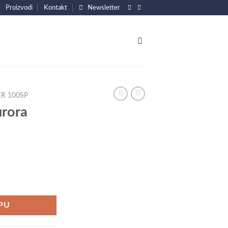
Proizvodi
Kontakt
Newsletter
R 100SP
urora
ina
PU