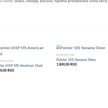
ta lovite,
štuku, smudja, bucova, nijedna predatorska vrsta neće 
POINTER 50S
Pointer 50S Yamame Silver
NTER 65SP
1.800,00
RSD
nter 65SP MS American Shad
00,00
RSD