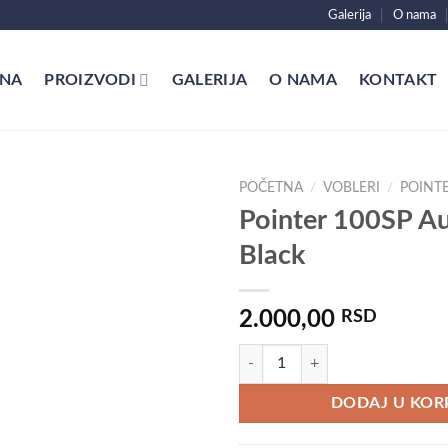
Galerija
O nama
NA
PROIZVODI
GALERIJA
O NAMA
KONTAKT
POČETNA
/
VOBLERI
/
POINTE
Pointer 100SP A
Black
2.000,00
RSD
Pointer 100SP Aurora Black količ
DODAJ U KOR