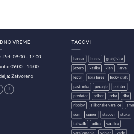
DNO VREME
TAGOVI
-Pet: 09:00 - 17:00
bandar
bucov
grabljivica
ota: 09:00 - 14:00
jezero
kasika
klen
larva
elja: Zatvoreno
leptir
libra lures
lucky craft
pastrmka
pecanje
pointer
predator
pribor
reka
riba
ribolov
silikonske varalice
smu
som
spiner
stapovi
stuka
tailwalk
udica
varalica
varalicarenje
vobler
yarie