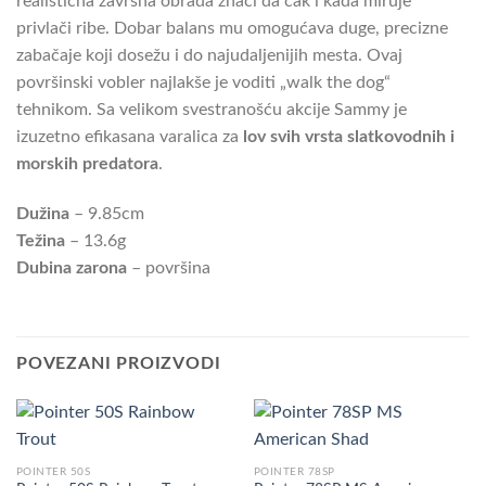
realistična završna obrada znači da čak i kada miruje
privlači ribe. Dobar balans mu omogućava duge, precizne
zabačaje koji dosežu i do najudaljenijih mesta. Ovaj
površinski vobler najlakše je voditi „walk the dog“
tehnikom. Sa velikom svestranošću akcije Sammy je
izuzetno efikasana varalica za
lov svih vrsta slatkovodnih i
morskih predatora
.
Dužina
– 9.85cm
Težina
– 13.6g
Dubina zarona
– površina
POVEZANI PROIZVODI
POINTER 50S
POINTER 78SP