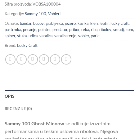
Šifra proizvoda:
VOBSA100004
Kategorije:
Sammy 100
,
Vobleri
Oznake:
bandar
,
bucov
,
grabljivica
,
jezero
,
kasika
,
klen
,
leptir
,
lucky craft
,
pastrmka
,
pecanje
,
pointer
,
predator
,
pribor
,
reka
,
riba
,
ribolov
,
smudj
,
som
,
spiner
,
stuka
,
udica
,
varalica
,
varalicarenje
,
vobler
,
yarie
Brend:
Lucky Craft
OPIS
RECENZIJE (0)
Sammy 100 Ghost Minnow
se odlikuje izuzetnim
performansama u teškim uslovima ribolova. Njegova