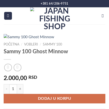
Preskoči
+381 64/206-9751
na
sadržaj
POČETNA
/
VOBLERI
/
SAMMY 100
Sammy 100 Ghost Minnow
2.000,00
RSD
Sammy 100 Ghost Minnow količina
DODAJ U KORPU