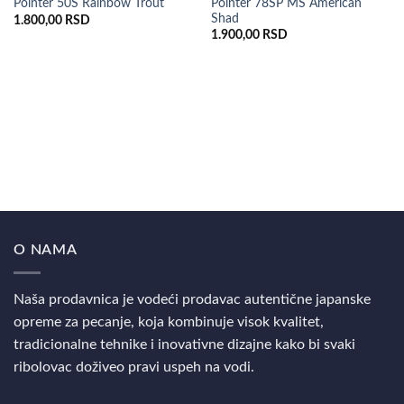
Pointer 78SP MS American
Pointer 50S Rainbow Trout
Shad
1.800,00
RSD
1.900,00
RSD
O NAMA
Naša prodavnica je vodeći prodavac autentične japanske
opreme za pecanje, koja kombinuje visok kvalitet,
tradicionalne tehnike i inovativne dizajne kako bi svaki
ribolovac doživeo pravi uspeh na vodi.