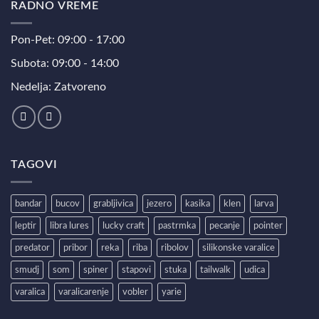
RADNO VREME
Pon-Pet: 09:00 - 17:00
Subota: 09:00 - 14:00
Nedelja: Zatvoreno
TAGOVI
bandar
bucov
grabljivica
jezero
kasika
klen
larva
leptir
libra lures
lucky craft
pastrmka
pecanje
pointer
predator
pribor
reka
riba
ribolov
silikonske varalice
smudj
som
spiner
stapovi
stuka
tailwalk
udica
varalica
varalicarenje
vobler
yarie