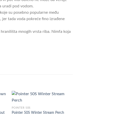
da uradi pod vodom.
e, koje su posebno popularne među
 jer tada voda pokreće fino izrađene
hranilišta mnogih vrsta riba. Nimfa koja
POINTER 50S
out
Pointer 50S Winter Stream Perch