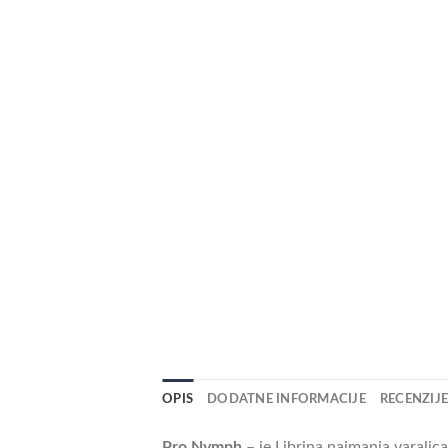
OPIS
DODATNE INFORMACIJE
RECENZIJE 
Pro Nymph
– je Librina najmanja varalic