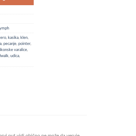
Nymph
zero
,
kasika
,
klen
,
a
,
pecanje
,
pointer
,
likonske varalice
,
ilwalk
,
udica
,
 prvi put vidi obično ne može da veruje