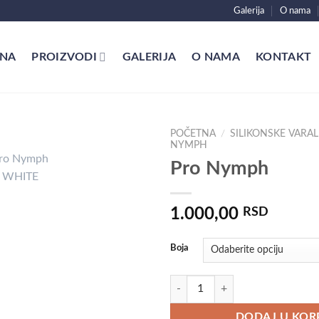
Galerija
O nama
NA
PROIZVODI
GALERIJA
O NAMA
KONTAKT
POČETNA
/
SILIKONSKE VARAL
NYMPH
Pro Nymph
1.000,00
RSD
Boja
Pro Nymph količina
DODAJ U KOR