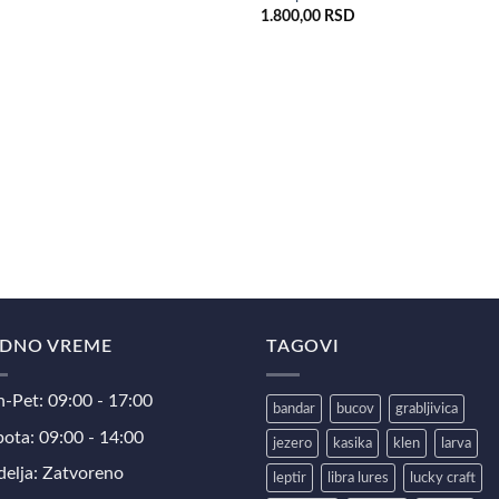
1.800,00
RSD
DNO VREME
TAGOVI
-Pet: 09:00 - 17:00
bandar
bucov
grabljivica
ota: 09:00 - 14:00
jezero
kasika
klen
larva
elja: Zatvoreno
leptir
libra lures
lucky craft