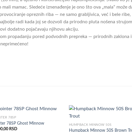
ko mali mamac. Sledeće iznenađenje je ono što ova „mala“ može 
rovociranje opreznih riba — ne samo grabljivica, već i bele rib
bolje radi kada joj se dozvoli da prirodno pluta nošena strujom,
rhovi dodatno pojačavaju njihovu akciju.
orom propadanju pored podvodnih prepreka — prirodnih zaklona i 
i neprimećeno!
NTER 78SP
nter 78SP Ghost Minnow
HUMPBACK MINNOW 50S
00,00
RSD
Humpback Minnow 50S Brown Tr