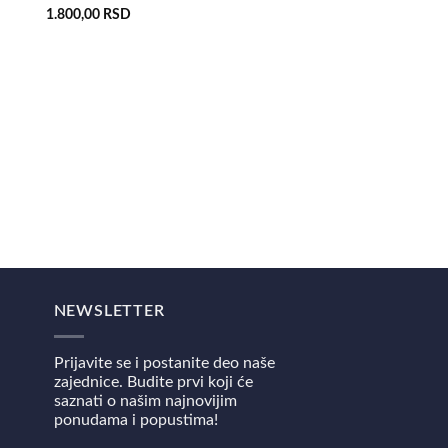
1.800,00
RSD
POINTER 50S
Pointer 50S Yamame Si
1.800,00
RSD
NEWSLETTER
Prijavite se i postanite deo naše
zajednice. Budite prvi koji će
saznati o našim najnovijim
ponudama i popustima!