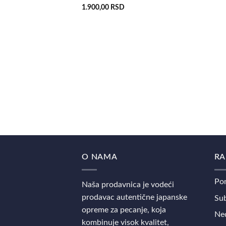
1.900,00
RSD
O NAMA
RA
Pon
Naša prodavnica je vodeći
prodavac autentične japanske
Sub
opreme za pecanje, koja
Ned
kombinuje visok kvalitet,