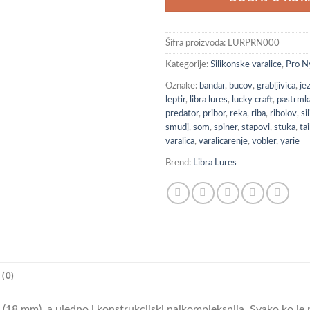
Šifra proizvoda:
LURPRN000
Kategorije:
Silikonske varalice
,
Pro 
Oznake:
bandar
,
bucov
,
grabljivica
,
je
leptir
,
libra lures
,
lucky craft
,
pastrmk
predator
,
pribor
,
reka
,
riba
,
ribolov
,
si
smudj
,
som
,
spiner
,
stapovi
,
stuka
,
ta
varalica
,
varalicarenje
,
vobler
,
yarie
Brend:
Libra Lures
(0)
a (18 mm), a ujedno i konstrukcijski najkompleksnija. Svako ko je