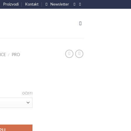
Proizvodi
Kontakt
Newsletter
ICE
/
PRO
OČISTI
PU