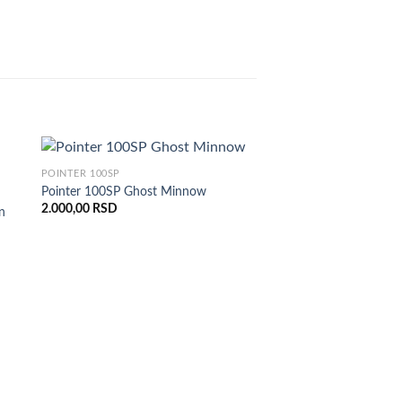
POINTER 100SP
Pointer 100SP Ghost Minnow
2.000,00
RSD
n
POINTER 50S
Pointer 50S Yamame Si
1.800,00
RSD