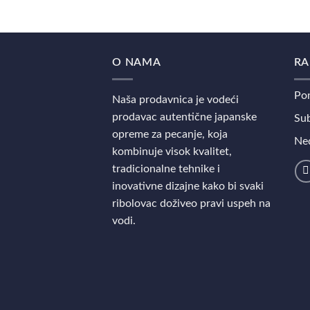
O NAMA
RA
Pon
Naša prodavnica je vodeći
prodavac autentične japanske
Sub
opreme za pecanje, koja
Ned
kombinuje visok kvalitet,
tradicionalne tehnike i
inovativne dizajne kako bi svaki
ribolovac doživeo pravi uspeh na
vodi.