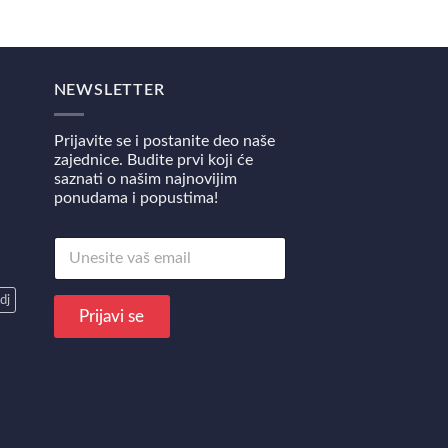
NEWSLETTER
Prijavite se i postanite deo naše
zajednice. Budite prvi koji će
saznati o našim najnovijim
ponudama i popustima!
E
E
m
m
a
a
i
dj
i
l
Prijavi se
l
*