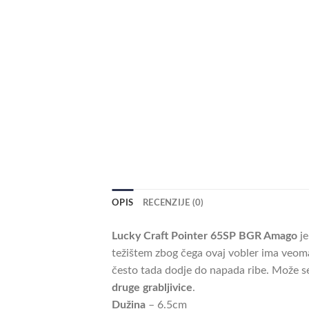
OPIS
RECENZIJE (0)
Lucky Craft Pointer 65SP BGR Amago
je
težištem zbog čega ovaj vobler ima veoma
često tada dodje do napada ribe. Može s
druge grabljivice
.
Dužina
– 6.5cm