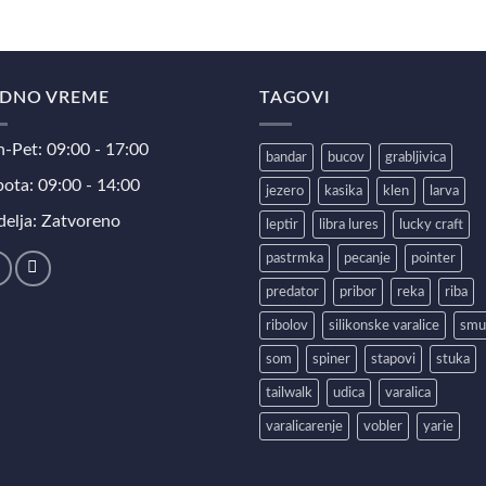
DNO VREME
TAGOVI
-Pet: 09:00 - 17:00
bandar
bucov
grabljivica
ota: 09:00 - 14:00
jezero
kasika
klen
larva
elja: Zatvoreno
leptir
libra lures
lucky craft
pastrmka
pecanje
pointer
predator
pribor
reka
riba
ribolov
silikonske varalice
smu
som
spiner
stapovi
stuka
tailwalk
udica
varalica
varalicarenje
vobler
yarie