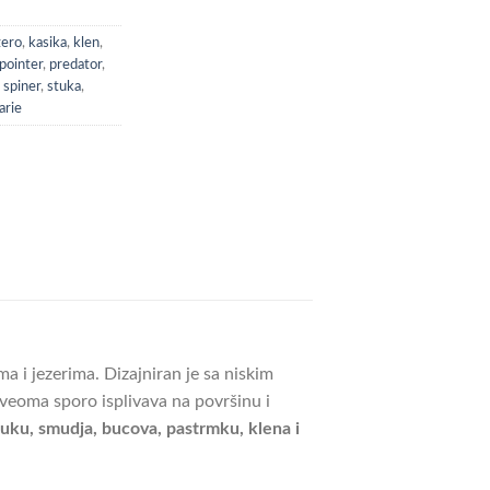
zero
,
kasika
,
klen
,
pointer
,
predator
,
,
spiner
,
stuka
,
arie
ma i jezerima. Dizajniran je sa niskim
veoma sporo isplivava na površinu i
tuku, smudja, bucova, pastrmku, klena i