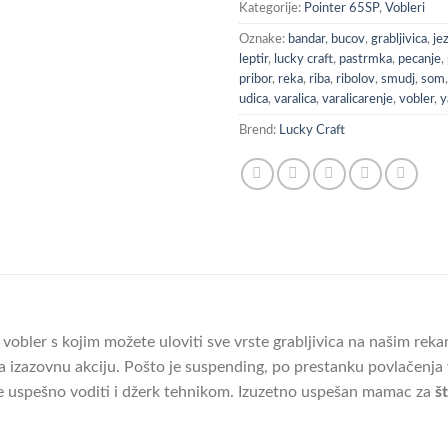
Kategorije:
Pointer 65SP
,
Vobleri
Oznake:
bandar
,
bucov
,
grabljivica
,
je
leptir
,
lucky craft
,
pastrmka
,
pecanje
,
pribor
,
reka
,
riba
,
ribolov
,
smudj
,
som
udica
,
varalica
,
varalicarenje
,
vobler
,
y
Brend:
Lucky Craft
 vobler s kojim možete uloviti sve vrste grabljivica na našim reka
 izazovnu akciju. Pošto je suspending, po prestanku povlačenja 
e uspešno voditi i džerk tehnikom. Izuzetno uspešan mamac za
š