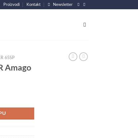
Proizvodi
Kontakt
Newsletter
R 65SP
GR Amago
a
PU