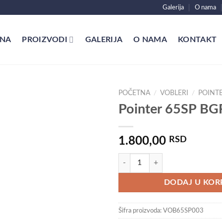
Galerija
O nama
NA
PROIZVODI
GALERIJA
O NAMA
KONTAKT
POČETNA
/
VOBLERI
/
POINTE
Pointer 65SP B
1.800,00
RSD
Pointer 65SP BGR Amago količin
DODAJ U KOR
Šifra proizvoda:
VOB65SP003